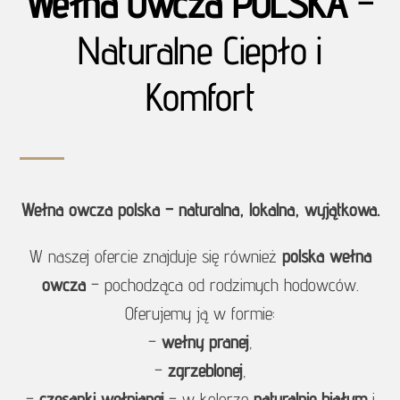
Wełna Owcza POLSKA
–
Naturalne Ciepło i
Komfort
Wełna owcza polska – naturalna, lokalna, wyjątkowa.
W naszej ofercie znajduje się również
polska wełna
owcza
– pochodząca od rodzimych hodowców.
Oferujemy ją w formie:
–
wełny pranej
,
–
zgrzeblonej
,
–
czesanki wełnianej
– w kolorze
naturalnie białym
i