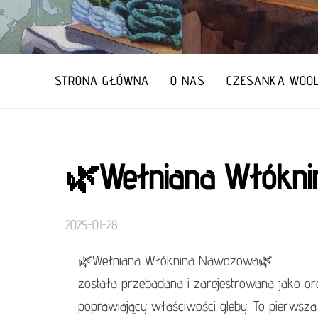
STRONA GŁÓWNA
O NAS
CZESANKA WOOL
🌿Wełniana Włókn
2025-01-28
🌿Wełniana Włóknina Nawozowa🌿
została przebadana i zarejestrowana jako o
poprawiający właściwości gleby. To pierwsz