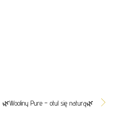
🌿Wooliny Pure – otul się naturą🌿