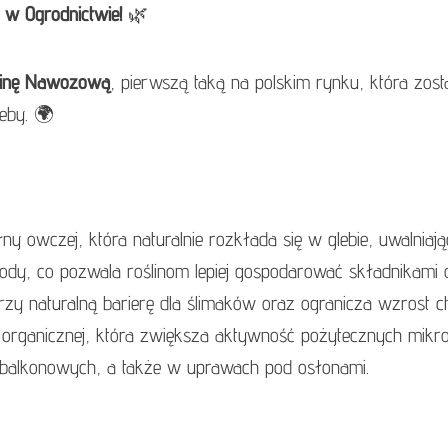
w Ogrodnictwie!
🌿
ninę Nawozową
, pierwszą taką na polskim rynku, która zos
eby. 🌍
wczej, która naturalnie rozkłada się w glebie, uwalniając
dy, co pozwala roślinom lepiej gospodarować składnikami
zy naturalną barierę dla ślimaków oraz ogranicza wzrost 
i organicznej, która zwiększa aktywność pożytecznych mik
n balkonowych, a także w uprawach pod osłonami.