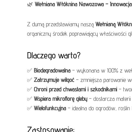
🌿
Wełniana Włóknina Nawozowa – Innowacja 
Z dumą przedstawiamy naszą
Wełnianą Włók
organiczny środek poprawiający właściwości gl
Dlaczego warto?
✅
Biodegradowalna
– wykonana w 100% z wełny o
✅
Zatrzymuje wilgoć
– zmniejsza parowanie wo
✅
Chroni przed chwastami i szkodnikami
– twor
✅
Wspiera mikroflorę gleby
– dostarcza materi
✅
Wielofunkcyjna
– idealna do ogrodów, rośli
Zastosowanie: