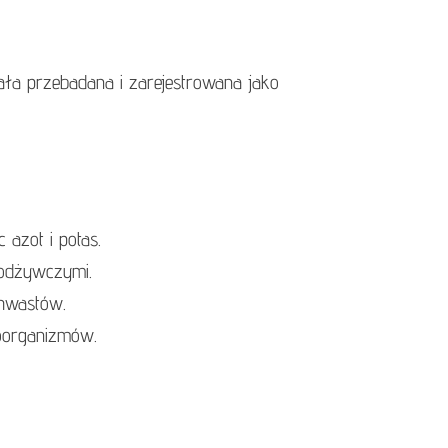
tała przebadana i zarejestrowana jako
 azot i potas.
 odżywczymi.
chwastów.
roorganizmów.