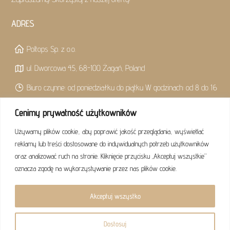
ADRES
Poltops Sp. z o.o.
ul. Dworcowa 45, 68-100 Żagań, Poland
Biuro czynne: od poniedziałku do piątku W godzinach: od 8 do 16
Cenimy prywatność użytkowników
KONTAKT
Używamy plików cookie, aby poprawić jakość przeglądania, wyświetlać
reklamy lub treści dostosowane do indywidualnych potrzeb użytkowników
biuro@poltops.pl
oraz analizować ruch na stronie. Kliknięcie przycisku „Akceptuj wszystkie”
+48 68 477 51 01
oznacza zgodę na wykorzystywanie przez nas plików cookie.
facebook
Akceptuj wszystko
Dostosuj