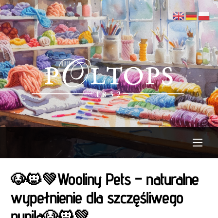
Skip
to
content
Men
🐶🐱💚Wooliny Pets – naturalne
wypełnienie dla szczęśliwego
pupila🐶🐱💚