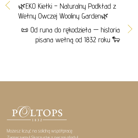
🌿EKO Kiełki – Naturalny Podkład z
Wełny Owczej Wooliny Garden🌿
📜 Od runa do rękodzieła — historia
pisana wełną od 1832 roku 🐑
Możesz liczyć na solidną współpracę.
Zapraszamy! Skorzystaj z naszej oferty!