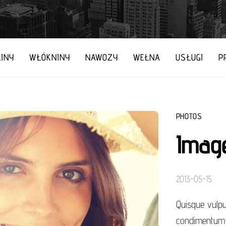
INY
WŁÓKNINY
NAWOZY
WEŁNA
USŁUGI
P
PHOTOS
Image
2013-05-15
Quisque vulput
condimentum ul