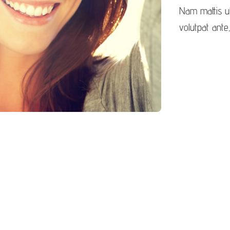
Nam mattis ul
volutpat ant