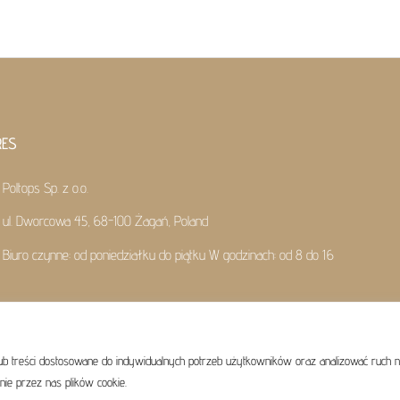
RES
Poltops Sp. z o.o.
ul. Dworcowa 45, 68-100 Żagań, Poland
Biuro czynne: od poniedziałku do piątku W godzinach: od 8 do 16
ub treści dostosowane do indywidualnych potrzeb użytkowników oraz analizować ruch 
©
Poltops
2026
nie przez nas plików cookie.