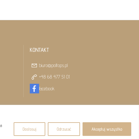
KONTAKT
biuro@poltops.pl
+48 68 477 51 01
facebook
na
Dostosuj
Odrzucać
Akceptuj wszystko