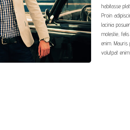
habitasse plat
Proin adipisc
lacinia posue
molestie, feli
enim. Mauris p
volutpat enim 