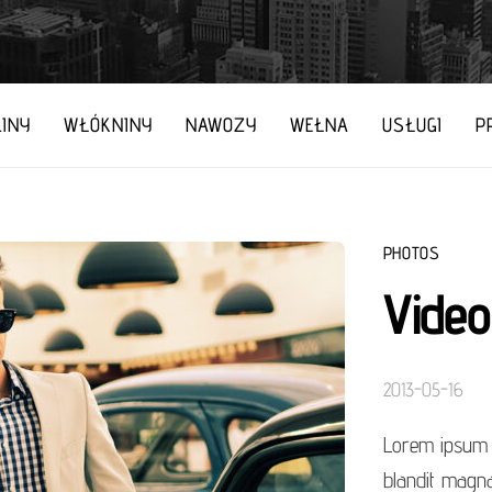
INY
WŁÓKNINY
NAWOZY
WEŁNA
USŁUGI
P
PHOTOS
Video
2013-05-16
Lorem ipsum d
blandit magna