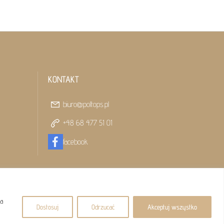
KONTAKT
biuro@poltops.pl
+48 68 477 51 01
facebook
na
Dostosuj
Odrzucać
Akceptuj wszystko