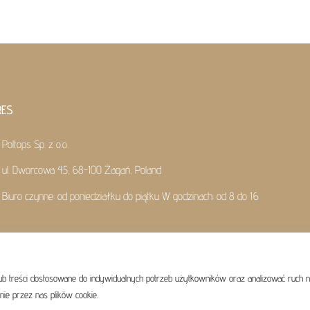
RES
Poltops Sp. z o.o.
ul. Dworcowa 45, 68-100 Żagań, Poland
Biuro czynne: od poniedziałku do piątku W godzinach: od 8 do 16
ub treści dostosowane do indywidualnych potrzeb użytkowników oraz analizować ruch 
©
Poltops
2026
nie przez nas plików cookie.